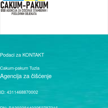
Podaci za
KONTAKT
Cakum-pakum Tuzla
Agencija za čišćenje
ID: 4311468870002
RN: BA393384402252787216